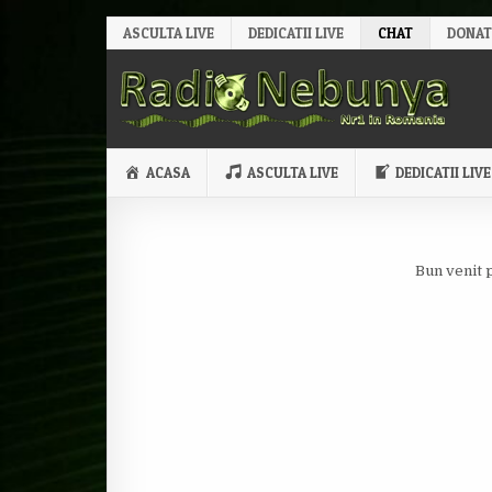
Skip to content
ASCULTA LIVE
DEDICATII LIVE
CHAT
DONAT
ACASA
ASCULTA LIVE
DEDICATII LIVE
Bun venit 