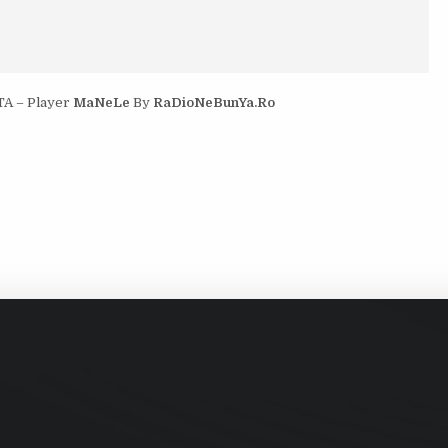
TA – Player
MaNeLe
By
RaDioNeBunYa.Ro