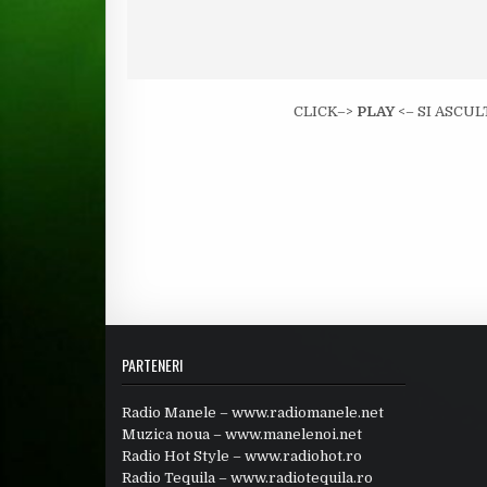
CLICK–>
PLAY
<– SI ASCUL
PARTENERI
Radio Manele –
www.radiomanele.net
Muzica noua –
www.manelenoi.net
Radio Hot Style –
www.radiohot.ro
Radio Tequila –
www.radiotequila.ro