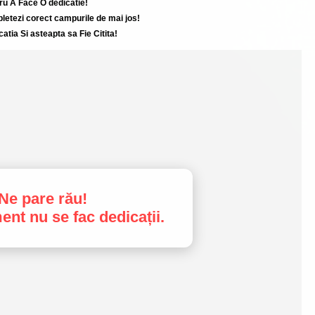
ru A Face O dedicatie!
etezi corect campurile de mai jos!
catia Si asteapta sa Fie Citita!